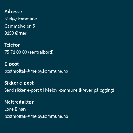
Adresse
Meløy kommune
Gammelveien 5
8150 Ørnes
Telefon
75 71 00 00 (sentralbord)
E-post
postmottak@meloy.kommune.no
Sikker e-post
Send sikker e-post til Meløy kommune (krever pålogging)
Nettredaktør
Lone Einan
postmottak@meloy.kommune.no