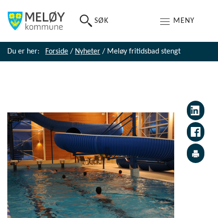
SØK
MENY
Du er her:
Forside
/
Nyheter
/
Meløy fritidsbad stengt