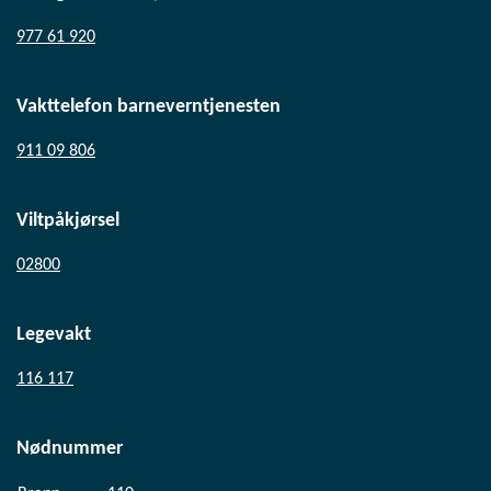
977 61 920
Vakttelefon barneverntjenesten
911 09 806
Viltpåkjørsel
02800
Legevakt
116 117
Nødnummer