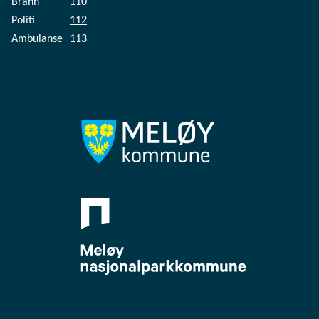
Brann
110
Politi
112
Ambulanse
113