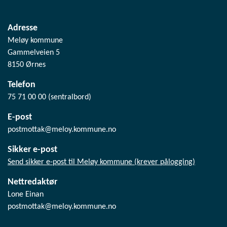
Adresse
Meløy kommune
Gammelveien 5
8150 Ørnes
Telefon
75 71 00 00 (sentralbord)
E-post
postmottak@meloy.kommune.no
Sikker e-post
Send sikker e-post til Meløy kommune (krever pålogging)
Nettredaktør
Lone Einan
postmottak@meloy.kommune.no