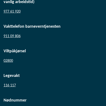
vanlig arbeidstid)
977 61 920
Vakttelefon barneverntjenesten
911 09 806
Viltpåkjørsel
02800
Legevakt
116 117
Nødnummer