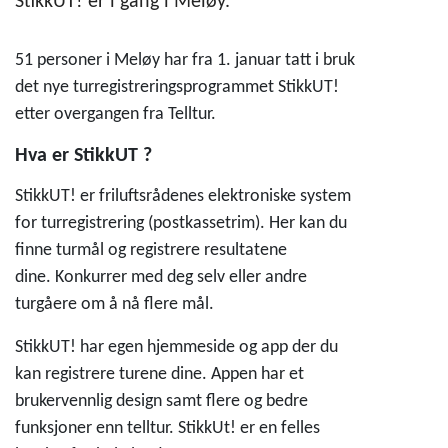
StikkUT! er i gang i Meløy.
51 personer i Meløy har fra 1. januar tatt i bruk
det nye turregistreringsprogrammet StikkUT!
etter overgangen fra Telltur.
Hva er StikkUT ?
StikkUT! er friluftsrådenes elektroniske system
for turregistrering (postkassetrim). Her kan du
finne turmål og registrere resultatene
dine. Konkurrer med deg selv eller andre
turgåere om å nå flere mål.
StikkUT! har egen hjemmeside og app der du
kan registrere turene dine. Appen har et
brukervennlig design samt flere og bedre
funksjoner enn telltur. StikkUt! er en felles