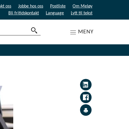
kt oss
Jobbe hos oss
Postliste
Om Meløy
Bli fritidskontakt
Language
Lytt til tekst
MENY