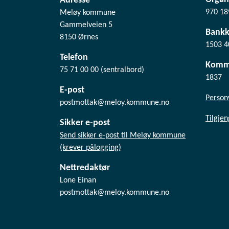
Adresse
970 18
Meløy kommune
Gammelveien 5
Bank
8150 Ørnes
1503 4
Telefon
Komm
75 71 00 00 (sentralbord)
1837
E-post
Person
postmottak@meloy.kommune.no
Tilgje
Sikker e-post
Send sikker e-post til Meløy kommune
(krever pålogging)
Nettredaktør
Lone Einan
postmottak@meloy.kommune.no