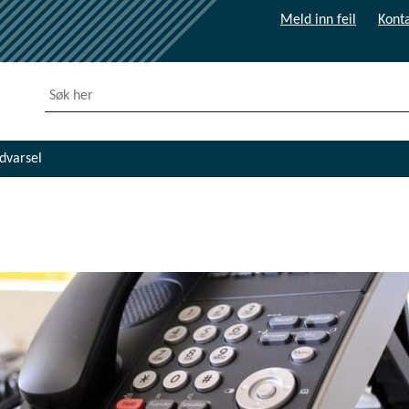
Meld inn feil
Konta
dvarsel