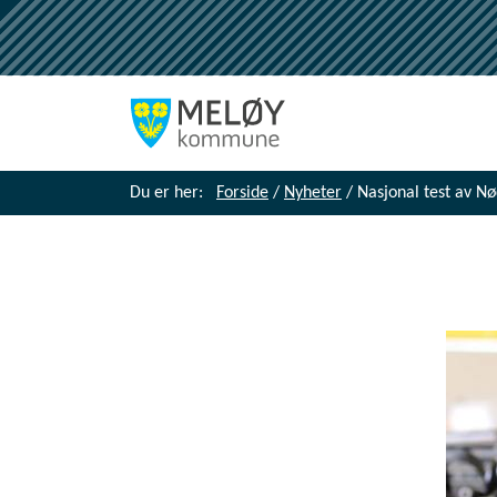
Du er her:
Forside
/
Nyheter
/
Nasjonal test av Nø