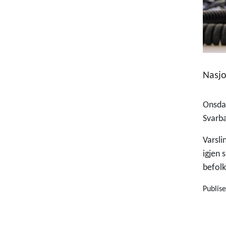
Nasjo
Onsdag
Svarba
Varsli
igjen 
befolk
Publise