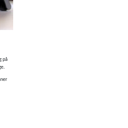
g på
ge.
nner