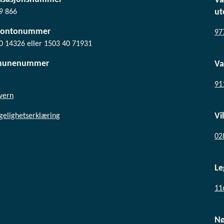
Va
ut
9 866
kontonummer
97
0 14326 eller 1503 40 71931
unenummer
Va
91
vern
Vi
ngelighetserklæring
02
Le
11
N