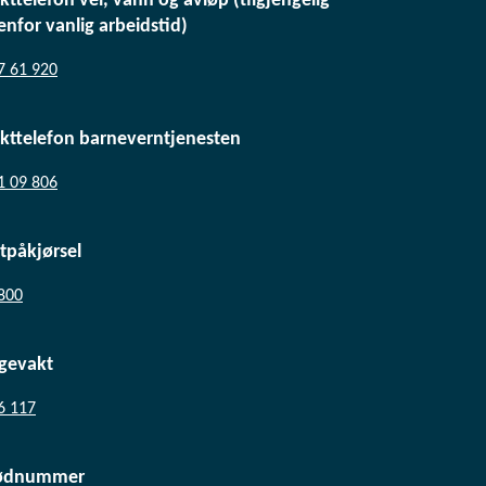
kttelefon vei, vann og avløp (tilgjengelig
enfor vanlig arbeidstid)
7 61 920
kttelefon barneverntjenesten
1 09 806
ltpåkjørsel
800
gevakt
6 117
ødnummer