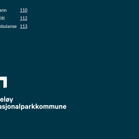
ann
110
iti
112
bulanse
113