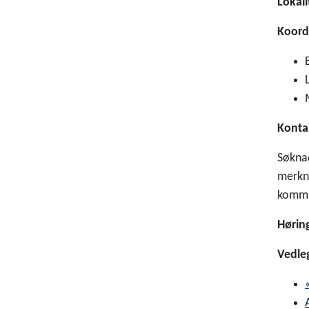
Lokali
Koord
Konta
Søknad
merkna
kommu
Høring
Vedle