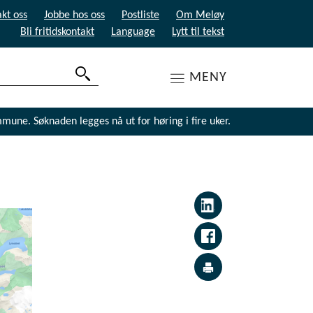
kt oss
Jobbe hos oss
Postliste
Om Meløy
Bli fritidskontakt
Language
Lytt til tekst
MENY
une. Søknaden legges nå ut for høring i fire uker.