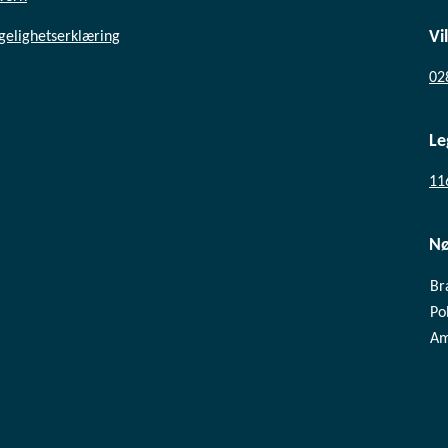
Vi
ngelighetserklæring
02
Le
11
N
Br
Pol
Am