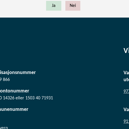
V
isasjonsnummer
Va
ut
9 866
kontonummer
97
0 14326 eller 1503 40 71931
unenummer
Va
91
vern