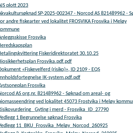
AIS plott 2023
Akvakultursøknad SP-2025-002347 - Norcod AS 821489962 - 
for andre fiskearter ved lokalitet FROSVIKA Frosvika i Meløy
kommune
Anleggsskisse Frosvika
Beredskapsplan
Betalingskvittering Fiskeridirektoratet 30.10.25
Biosikkerhetsplan Frosvika.pdf.pdf
Dokument «Fiskevelferd (risiko)», ID 2109 - EQS
Innholdsfortegnelse IK-system.pdf.pdf
Kystsoneplan Frosvika
Norcod AS org.nr. 821489962 - Søknad om areal- og
biomasseendring ved lokalitet 45073 Frostvika i Meløy komm
Risikovurdering_ Gyting i merd - Frosvika_ID_27790
Vedlegg 1 Begrunnelse søknad Frosvika
Vedlegg 11_BKU_Frosvika_Meløy_Norcod_260925