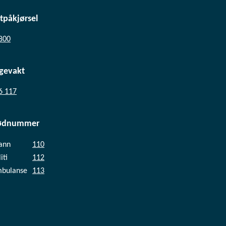
ltpåkjørsel
800
gevakt
6 117
ødnummer
ann
110
iti
112
bulanse
113