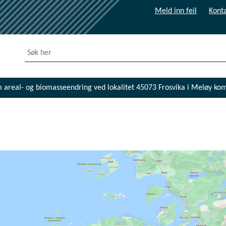
Meld inn feil
Konta
 areal- og biomasseendring ved lokalitet 45073 Frosvika i Meløy komm