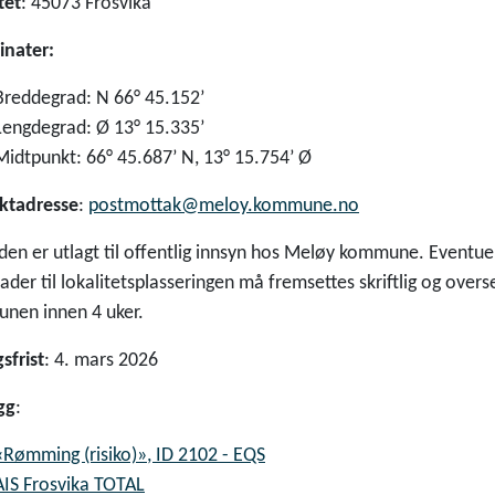
tet
: 45073 Frosvika
inater:
Breddegrad: N 66° 45.152’
Lengdegrad: Ø 13° 15.335’
Midtpunkt: 66° 45.687’ N, 13° 15.754’ Ø
ktadresse
:
postmottak@meloy.kommune.no
en er utlagt til offentlig innsyn hos Meløy kommune. Eventue
der til lokalitetsplasseringen må fremsettes skriftlig og over
nen innen 4 uker.
sfrist
: 4. mars 2026
gg
:
«Rømming (risiko)», ID 2102 - EQS
AIS Frosvika TOTAL