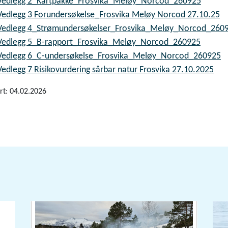
Vedlegg 2_Kartpakke_Frosvika_Meløy_Norcod_260925
Vedlegg 3 Forundersøkelse_Frosvika Meløy Norcod 27.10.25
Vedlegg 4_Strømundersøkelser_Frosvika_Meløy_Norcod_260
Vedlegg 5_B-rapport_Frosvika_Meløy_Norcod_260925
Vedlegg 6_C-undersøkelse_Frosvika_Meløy_Norcod_260925
Vedlegg 7 Risikovurdering sårbar natur Frosvika 27.10.2025
rt: 04.02.2026