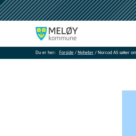
Du er her:
Forside
/
Nyheter
/
Norcod AS søker om