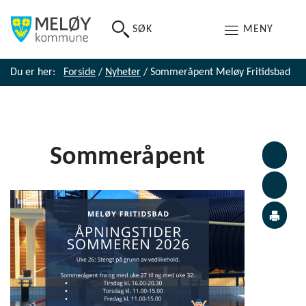
SØK
MENY
Du er her:
Forside
/
Nyheter
/
Sommeråpent Meløy Fritidsbad
Sommeråpent