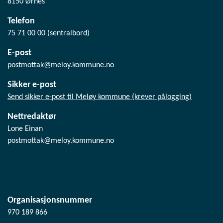
8150 Ørnes
Telefon
75 71 00 00 (sentralbord)
E-post
postmottak@meloy.kommune.no
Sikker e-post
Send sikker e-post til Meløy kommune (krever pålogging)
Nettredaktør
Lone Einan
postmottak@meloy.kommune.no
Organisasjonsnummer
970 189 866