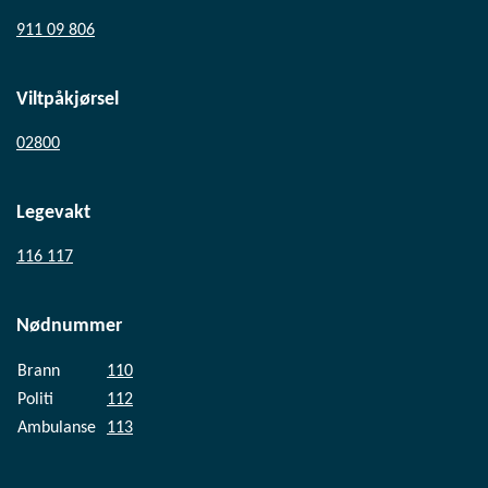
911 09 806
Viltpåkjørsel
02800
Legevakt
116 117
Nødnummer
Brann
110
Politi
112
Ambulanse
113